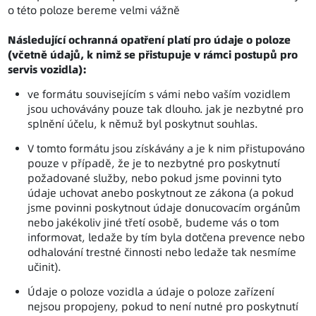
o této poloze bereme velmi vážně
Následující ochranná opatření platí pro údaje o poloze
(včetně údajů, k nimž se přistupuje v rámci postupů pro
servis vozidla):
ve formátu souvisejícím s vámi nebo vaším vozidlem
jsou uchovávány pouze tak dlouho. jak je nezbytné pro
splnění účelu, k němuž byl poskytnut souhlas.
V tomto formátu jsou získávány a je k nim přistupováno
pouze v případě, že je to nezbytné pro poskytnutí
požadované služby, nebo pokud jsme povinni tyto
údaje uchovat anebo poskytnout ze zákona (a pokud
jsme povinni poskytnout údaje donucovacím orgánům
nebo jakékoliv jiné třetí osobě, budeme vás o tom
informovat, ledaže by tím byla dotčena prevence nebo
odhalování trestné činnosti nebo ledaže tak nesmíme
učinit).
Údaje o poloze vozidla a údaje o poloze zařízení
nejsou propojeny, pokud to není nutné pro poskytnutí