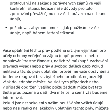
profilování,] na základě oprávněných zájmů ve vaší
konkrétní situaci, ledaže naše důvody pro toto
zpracování převáží újmu na vašich právech na ochranu
údajů,
požadovat, abychom omezili, jak používáme vaše
údaje, např. během šetření stížnosti.
Vaše uplatnění těchto práv podléhá určitým výjimkám pro
účely ochrany veřejného zájmu (např. prevence nebo
odhalování trestné činnosti), našich zájmů (např. zachování
právních výsad) nebo práv a svobod dalších osob.Pokud
některá z těchto práv uplatníte, prověříme vaše oprávnění a
budeme reagovat bez zbytečného prodlení, nejpozději
však do jednoho měsíce. Ve složitých případech nebo
v případě obdržení většího počtu žádosti může být tato
lhůta prodloužena o další dva měsíce, o čemž vás budeme
informovat.
Pokud jste nespokojeni s naším používáním vašich údajů
nebo naší reakcí na jakékoliv uplatnění těchto práv, můžete