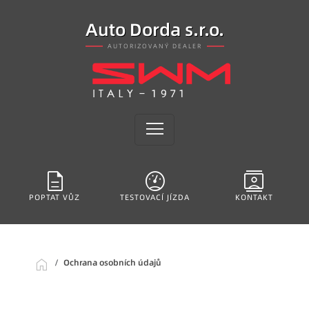
Auto Dorda s.r.o.
AUTORIZOVANÝ DEALER
menu
description
swap_driving_apps_wheel
contacts
POPTAT VŮZ
TESTOVACÍ JÍZDA
KONTAKT
home
Ochrana osobních údajů