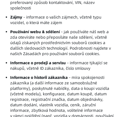
preferovaný způsob kontaktování, VIN, název
společnosti
Zájmy
– informace o vašich zájmech, včetně typu
vozidel, o která máte zájem
Používání webu & sdělení
– jak používáte náš web a
zda otevíráte nebo přeposíláte naše sdělení, včetně
údajů získaných prostřednictvím souborů cookies a
dalších sledovacích technologií. Podrobnosti najdete v
našich Zásadách pro používání souborů cookies.
Informace o prodeji a servisu
– informace týkající se
nákupů, včetně ID zákazníka, číslo smlouvy
Informace o historii zákazníka
– míra spokojenosti
zákazníka (a další informace ze samoobslužné
platformy), poskytnuté nabídky, data o koupi vozidla
(včetně modelu), konfigurace, datum koupě, datum
registrace, registrační značka, datum objednávky,
datum dodání, vlastník vozidla, ceník, záruční
informace, zbytková hodnota, volitelné informace
v rámci pojištění (např. vozidla v domácnosti, používání