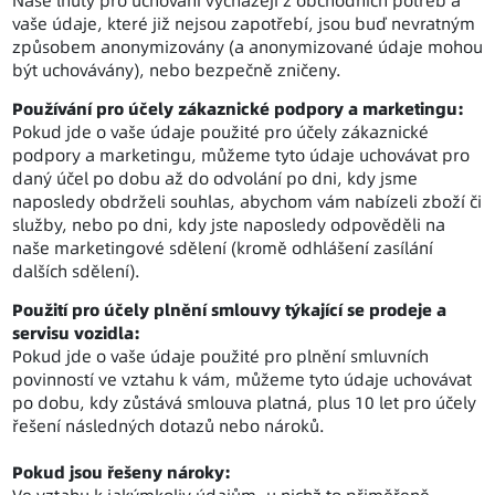
Naše lhůty pro uchování vycházejí z obchodních potřeb a
vaše údaje, které již nejsou zapotřebí, jsou buď nevratným
způsobem anonymizovány (a anonymizované údaje mohou
být uchovávány), nebo bezpečně zničeny.
Používání pro účely zákaznické podpory a marketingu:
Pokud jde o vaše údaje použité pro účely zákaznické
podpory a marketingu, můžeme tyto údaje uchovávat pro
daný účel po dobu až do odvolání po dni, kdy jsme
naposledy obdrželi souhlas, abychom vám nabízeli zboží či
služby, nebo po dni, kdy jste naposledy odpověděli na
naše marketingové sdělení (kromě odhlášení zasílání
dalších sdělení).
Použití pro účely plnění smlouvy týkající se prodeje a
servisu vozidla:
Pokud jde o vaše údaje použité pro plnění smluvních
povinností ve vztahu k vám, můžeme tyto údaje uchovávat
po dobu, kdy zůstává smlouva platná, plus 10 let pro účely
řešení následných dotazů nebo nároků.
Pokud jsou řešeny nároky: