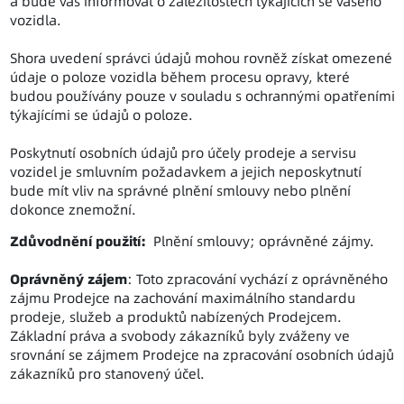
a bude vás informovat o záležitostech týkajících se vašeho
vozidla.
Shora uvedení správci údajů mohou rovněž získat omezené
údaje o poloze vozidla během procesu opravy, které
budou používány pouze v souladu s ochrannými opatřeními
týkajícími se údajů o poloze.
Poskytnutí osobních údajů pro účely prodeje a servisu
vozidel je smluvním požadavkem a jejich neposkytnutí
bude mít vliv na správné plnění smlouvy nebo plnění
dokonce znemožní.
Zdůvodnění použití:
Plnění smlouvy; oprávněné zájmy.
Oprávněný zájem
: Toto zpracování vychází z oprávněného
zájmu Prodejce na zachování maximálního standardu
prodeje, služeb a produktů nabízených Prodejcem.
Základní práva a svobody zákazníků byly zváženy ve
srovnání se zájmem Prodejce na zpracování osobních údajů
zákazníků pro stanovený účel.