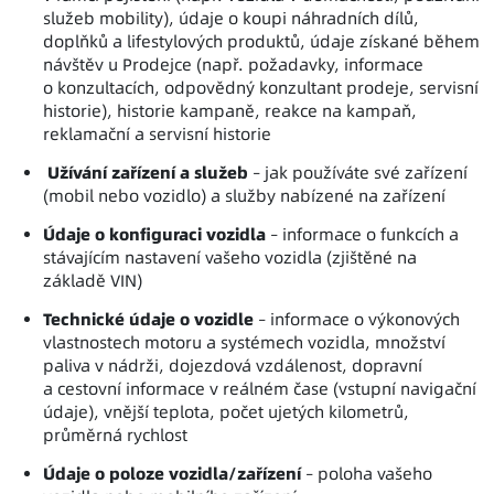
služeb mobility), údaje o koupi náhradních dílů,
doplňků a lifestylových produktů, údaje získané během
návštěv u Prodejce (např. požadavky, informace
o konzultacích, odpovědný konzultant prodeje, servisní
historie), historie kampaně, reakce na kampaň,
reklamační a servisní historie
Užívání zařízení a služeb
– jak používáte své zařízení
(mobil nebo vozidlo) a služby nabízené na zařízení
Údaje o konfiguraci vozidla
– informace o funkcích a
stávajícím nastavení vašeho vozidla (zjištěné na
základě VIN)
Technické údaje o vozidle
– informace o výkonových
vlastnostech motoru a systémech vozidla, množství
paliva v nádrži, dojezdová vzdálenost, dopravní
a cestovní informace v reálném čase (vstupní navigační
údaje), vnější teplota, počet ujetých kilometrů,
průměrná rychlost
Údaje o poloze vozidla/zařízení
– poloha vašeho