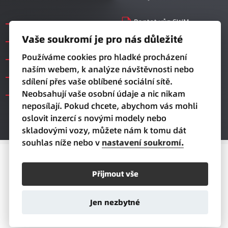
description
Poptat vůz SWM
Modely SWM
directions_car
Nabídka vozů
Vaše soukromí je pro nás důležité
Vozy ihned k odběru
swap_driving_apps_wheel
Testovací jízda
Používáme cookies pro hladké procházení
Servis
contacts
Kontaktní formulář
naším webem, k analýze návštěvnosti nebo
Značka SWM Motors
sdílení přes vaše oblíbené sociální sítě.
Neobsahují vaše osobní údaje a nic nikam
Kontakt
neposílají. Pokud chcete, abychom vás mohli
oslovit inzercí s novými modely nebo
skladovými vozy, můžete nám k tomu dát
souhlas níže nebo v
nastavení soukromí.
SWM MOTORS Česká republika
Ochrana osobních údajů
|
Nastavení cookies
Přijmout vše
Realizace
Comin.cz
\\ Lead management
GROWITO
Jen nezbytné