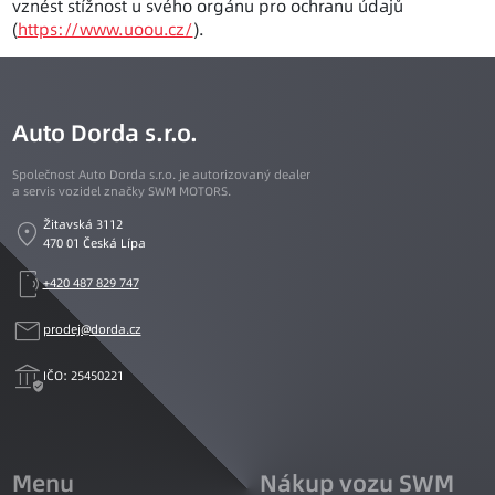
vznést stížnost u svého orgánu pro ochranu údajů
(
https://www.uoou.cz/
).
Auto Dorda s.r.o.
Společnost Auto Dorda s.r.o. je autorizovaný dealer
a servis vozidel značky SWM MOTORS.
location_on
Žitavská 3112
470 01 Česká Lípa
phonelink_ring
+420 487 829 747
mail
prodej@dorda.cz
assured_workload
IČO: 25450221
Menu
Nákup vozu SWM