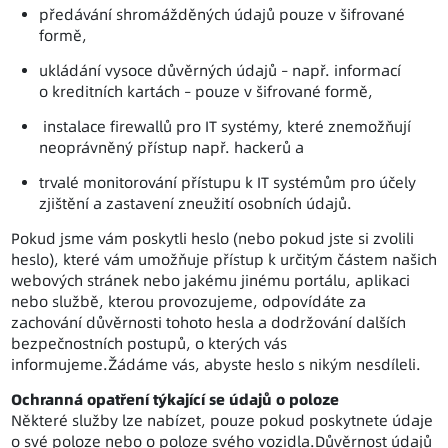
předávání shromážděných údajů pouze v šifrované
formě,
ukládání vysoce důvěrných údajů – např. informací
o kreditních kartách – pouze v šifrované formě,
instalace firewallů pro IT systémy, které znemožňují
neoprávněný přístup např. hackerů a
trvalé monitorování přístupu k IT systémům pro účely
zjištění a zastavení zneužití osobních údajů.
Pokud jsme vám poskytli heslo (nebo pokud jste si zvolili
heslo), které vám umožňuje přístup k určitým částem našich
webových stránek nebo jakému jinému portálu, aplikaci
nebo službě, kterou provozujeme, odpovídáte za
zachování důvěrnosti tohoto hesla a dodržování dalších
bezpečnostních postupů, o kterých vás
informujeme.Žádáme vás, abyste heslo s nikým nesdíleli.
Ochranná opatření týkající se údajů o poloze
Některé služby lze nabízet, pouze pokud poskytnete údaje
o své poloze nebo o poloze svého vozidla.Důvěrnost údajů