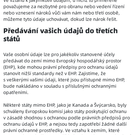
Ve vztahu k jakýmkoliv údajům, u nichž to přiměřeně
považujeme za nezbytné pro obranu nebo vedení řízení
nebo vznesení nároků vůči vám nám nebo třetí osobě,
můžeme tyto údaje uchovávat, dokud lze nárok řešit.
Předávání vašich údajů do třetích
států
Vaše osobní údaje lze pro jakékoliv stanovené účely
předávat do zemí mimo Evropský hospodářský prostor
(EHP), kde mohou právní předpisy pro ochranu údajů
stanovit nižší standardy než v EHP. Zajistíme, že
s veškerými vašimi údaji, které jsou přístupné mimo EHP,
bude nakládáno v souladu s příslušnými ochrannými
opatřeními.
Některé státy mimo EHP, jako je Kanada a Švýcarsko, byly
schváleny Evropskou komisí jako státy poskytující ochranu
v zásadě shodnou s ochranou podle právních předpisů pro
ochranu údajů v EHP, a nejsou tedy zapotřebí žádné další
právní ochranné prostředky. Ve vztahu k zemím, které